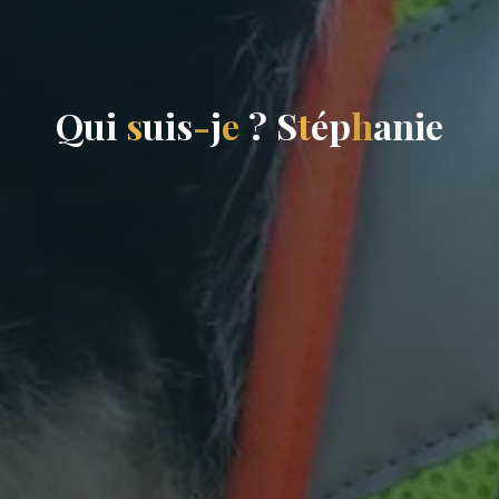
Q
u
i
s
u
i
s
-
j
e
?
S
t
é
p
h
a
n
i
e