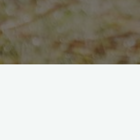
Diplômée monitrice en sportrailing Georgia K9, obtenu en
octobre 2024 – Formation d’une année avec Paulina Druri
Docteur en neurosciences, mention éthologie.